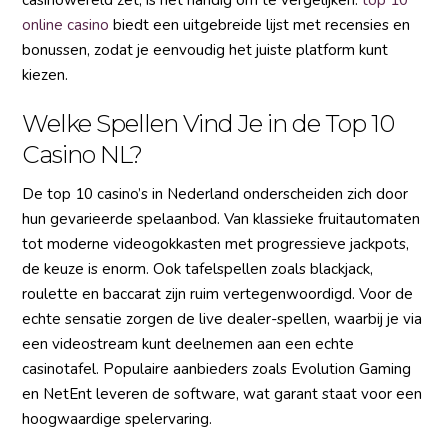
online casino
biedt een uitgebreide lijst met recensies en
bonussen, zodat je eenvoudig het juiste platform kunt
kiezen.
Welke Spellen Vind Je in de Top 10
Casino NL?
De top 10 casino’s in Nederland onderscheiden zich door
hun gevarieerde spelaanbod. Van klassieke fruitautomaten
tot moderne videogokkasten met progressieve jackpots,
de keuze is enorm. Ook tafelspellen zoals blackjack,
roulette en baccarat zijn ruim vertegenwoordigd. Voor de
echte sensatie zorgen de live dealer-spellen, waarbij je via
een videostream kunt deelnemen aan een echte
casinotafel. Populaire aanbieders zoals Evolution Gaming
en NetEnt leveren de software, wat garant staat voor een
hoogwaardige spelervaring.