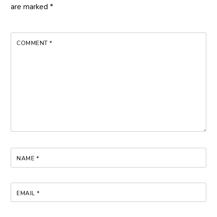
are marked
*
COMMENT
*
NAME
*
EMAIL
*