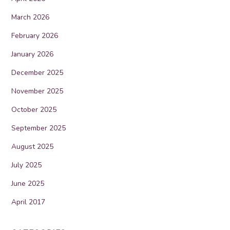
March 2026
February 2026
January 2026
December 2025
November 2025
October 2025
September 2025
August 2025
July 2025
June 2025
April 2017