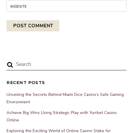
WEBSITE
RECENT POSTS
Unveiling the Secrets Behind Miami Dice Casino’s Safe Gaming
Environment
Achieve Big Wins Using Strategic Play with Yurrbet Casino
Online
Exploring the Exciting World of Online Casino Stake for