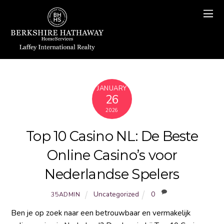
JANUARY
26
2026
Top 10 Casino NL: De Beste
Online Casino’s voor
Nederlandse Spelers
Uncategorized
0
35ADMIN
Ben je op zoek naar een betrouwbaar en vermakelijk