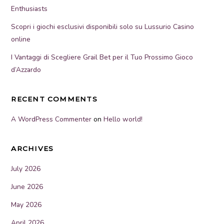
Enthusiasts
Scopri i giochi esclusivi disponibili solo su Lussurio Casino
online
I Vantaggi di Scegliere Grail Bet per il Tuo Prossimo Gioco
d’Azzardo
RECENT COMMENTS
A WordPress Commenter
on
Hello world!
ARCHIVES
July 2026
June 2026
May 2026
April 2026