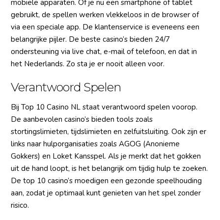
mobiele apparaten. Of je nu een smartphone of tablet
gebruikt, de spellen werken vlekkeloos in de browser of
via een speciale app. De klantenservice is eveneens een
belangrijke pijler. De beste casino’s bieden 24/7
ondersteuning via live chat, e-mail of telefoon, en dat in
het Nederlands. Zo sta je er nooit alleen voor.
Verantwoord Spelen
Bij Top 10 Casino NL staat verantwoord spelen voorop.
De aanbevolen casino’s bieden tools zoals
stortingslimieten, tijdslimieten en zelfuitsluiting. Ook zijn er
links naar hulporganisaties zoals AGOG (Anonieme
Gokkers) en Loket Kansspel. Als je merkt dat het gokken
uit de hand loopt, is het belangrijk om tijdig hulp te zoeken.
De top 10 casino’s moedigen een gezonde speelhouding
aan, zodat je optimaal kunt genieten van het spel zonder
risico.