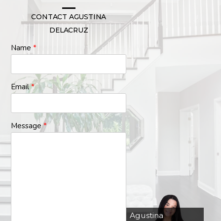
CONTACT AGUSTINA
DELACRUZ
Name
*
Email
*
Message
*
Agustina