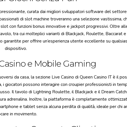
pressionante, curata dai migliori sviluppatori software del settore
assionati di slot machine troveranno una selezione vastissima, c
 slot con funzioni bonus innovative e jackpot progressivi. Oltre all
avolo, tra cui molteplici varianti di Blackjack, Roulette, Baccarat e
no garantite per offrire un’esperienza utente eccellente su qualsias
dispositivo.
 Casino e Mobile Gaming
uoversi da casa, la sezione Live Casino di Queen Casino IT è il po
, i giocatori possono interagire con croupier professionisti in tem
lusso. Il tavolo di Lightning Roulette, il Blackjack e il Dream Catc
pura adrenalina. Inoltre, la piattaforma è completamente ottimizza
artphone e tablet senza alcuna perdita di qualità, ideale per chi 
ocare in movimento.