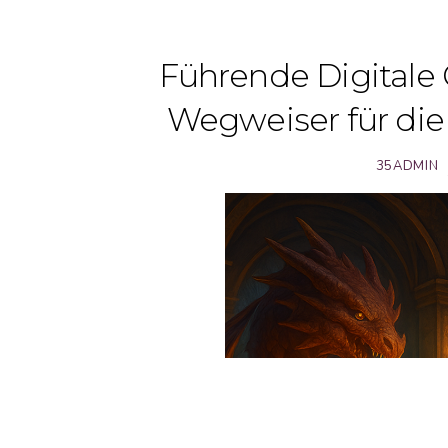
Führende Digitale 
Wegweiser für die
35ADMIN