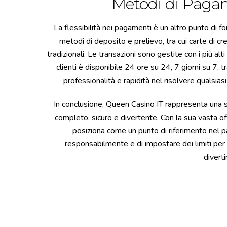
Metodi di Pagam
La flessibilità nei pagamenti è un altro punto di 
metodi di deposito e prelievo, tra cui carte di cre
tradizionali. Le transazioni sono gestite con i più alt
clienti è disponibile 24 ore su 24, 7 giorni su 7, 
professionalità e rapidità nel risolvere qualsia
In conclusione, Queen Casino IT rappresenta una sce
completo, sicuro e divertente. Con la sua vasta off
posiziona come un punto di riferimento nel p
responsabilmente e di impostare dei limiti per
divert