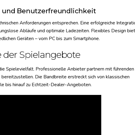
s und Benutzerfreundlichkeit
hnischen Anforderungen entsprechen. Eine erfolgreiche Integrati
ungslose Abläufe und optimale Ladezeiten. Flexibles Design bie
iedlichen Geräten – vom PC bis zum Smartphone.
 der Spielangebote
die Spielevielfalt. Professionelle Anbieter partnern mit führenden
 bereitzustellen. Die Bandbreite erstreckt sich von klassischen
e bis hinauf zu Echtzeit-Dealer-Angeboten.