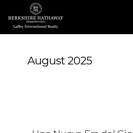
August 2025