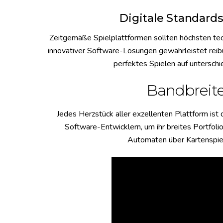
Digitale Standard
Zeitgemäße Spielplattformen sollten höchsten tec
innovativer Software-Lösungen gewährleistet reib
perfektes Spielen auf untersch
Bandbreite
Jedes Herzstück aller exzellenten Plattform ist 
Software-Entwicklern, um ihr breites Portfolio
Automaten über Kartenspiel