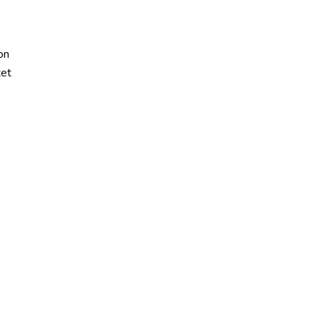
on
tet