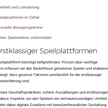
herheit und Lizenzierung
lungsoptionen im Detail
ressante Bonusprogramme
hes Spielerlebnis sicherstellen
rstklassiger Spielplattformen
ielplattform benötigt tiefgreifendes Wissen über wichtige
form erfassen wir alle Bedürfnisse gehobener Spieler und etabliere
zeigt, dass gewisse Faktoren unerlässlich für die erstklassige
pielerfahrung sind.
 klare Geschäftspraktiken, sichere Auszahlungen und erstklassige
 diese Aspekte, um den Spielern ein vertrauenswürdiges Umfeld 
det dabei digitale Exzellenz mit benutzerfreundlicher Gestaltung.