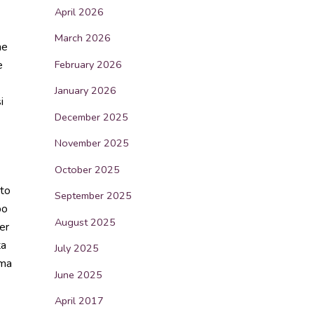
April 2026
March 2026
he
February 2026
e
January 2026
i
December 2025
November 2025
October 2025
sto
September 2025
po
August 2025
her
ta
July 2025
ama
June 2025
April 2017