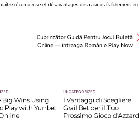
maître récompense et désavantages des casinos fraîchement en
Cuprinzător Guidă Pentru Jocul Ruletă
Online — întreaga Românie Play Now
IZED
UNCATEGORIZED
 Big Wins Using
I Vantaggi di Scegliere
ic Play with Yurrbet
Grail Bet per il Tuo
Online
Prossimo Gioco d’Azzar