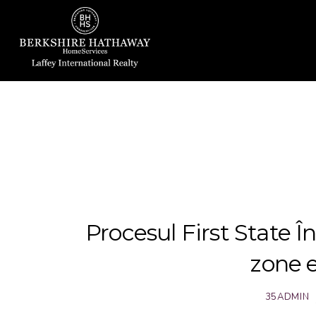
Procesul First State Î
zone 
35ADMIN