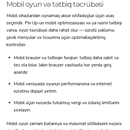
Mobil oyun və tətbiq təcrübəsi
Mobil cihazlardan oynamaq əksər istifadəçilər üçün əsas
seçimdir. Pin Up-un mobil optimizasiyası və ya rəsmi tətbiqi
varsa, oyun təcrübəsi daha rahat olur — sürətli yükləmə,
çevik menyular və toxunma üçün optimallaşdırılmış
kontroller.
Mobil brauzer və tətbiqin fərqləri: tətbiq daha sabit və
tez ola bilər, lakin brauzer vasitəsilə hər yerdə giriş
asandır.
Mobil versiyada oyunun performansına və internet
sürətinə diqqət yetirin.
Mobil üçün nəzərdə tutulmuş vergi və ödəniş limitlərini
yoxlayın.
Mobil oyun zamanı batareya və məlumat istifadəsini nəzərə