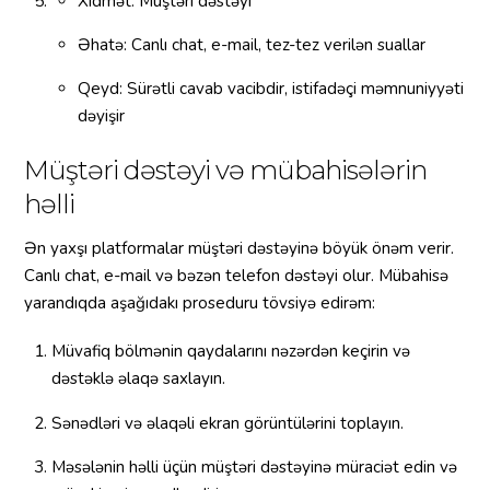
Xidmət: Müştəri dəstəyi
Əhatə: Canlı chat, e-mail, tez-tez verilən suallar
Qeyd: Sürətli cavab vacibdir, istifadəçi məmnuniyyəti
dəyişir
Müştəri dəstəyi və mübahisələrin
həlli
Ən yaxşı platformalar müştəri dəstəyinə böyük önəm verir.
Canlı chat, e-mail və bəzən telefon dəstəyi olur. Mübahisə
yarandıqda aşağıdakı proseduru tövsiyə edirəm:
Müvafiq bölmənin qaydalarını nəzərdən keçirin və
dəstəklə əlaqə saxlayın.
Sənədləri və əlaqəli ekran görüntülərini toplayın.
Məsələnin həlli üçün müştəri dəstəyinə müraciət edin və