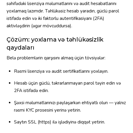
səhifədəki lisenziya məlumatlarını və audit hesabatlarını
yoxlamaq lazımdır. Təhlükəsiz hesab yaradın, güclü parol
istifadə edin və iki faktorlu autentifikasiyanı (2FA)
aktivləşdirin (əgər mövcuddursa).
Çözüm: yoxlama və təhlükəsizlik
qaydaları
Belə problemlərin qarşısını almaq üçün tövsiyələr:
Rəsmi lisenziya və audit sertifikatlarını yoxlayın.
Hesab üçün güclü, təkrarlanmayan parol təyin edin və
2FA istifadə edin.
Şəxsi məlumatlarınızı paylaşarkən ehtiyatlı olun — yalnız
rəsmi KYC prosesini yerinə yetirin.
Saytın SSL (https) ilə işlədiyinə diqqət yetirin.