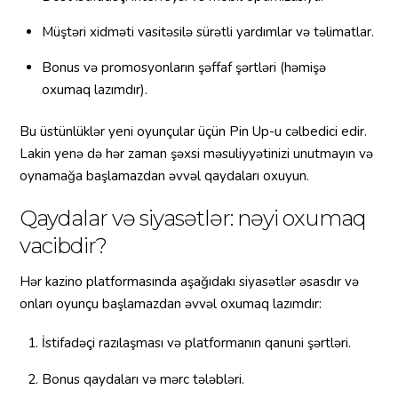
Müştəri xidməti vasitəsilə sürətli yardımlar və təlimatlar.
Bonus və promosyonların şəffaf şərtləri (həmişə
oxumaq lazımdır).
Bu üstünlüklər yeni oyunçular üçün Pin Up-u cəlbedici edir.
Lakin yenə də hər zaman şəxsi məsuliyyətinizi unutmayın və
oynamağa başlamazdan əvvəl qaydaları oxuyun.
Qaydalar və siyasətlər: nəyi oxumaq
vacibdir?
Hər kazino platformasında aşağıdakı siyasətlər əsasdır və
onları oyunçu başlamazdan əvvəl oxumaq lazımdır:
İstifadəçi razılaşması və platformanın qanuni şərtləri.
Bonus qaydaları və mərc tələbləri.