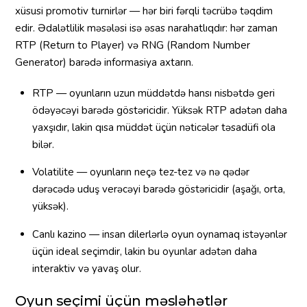
xüsusi promotiv turnirlər — hər biri fərqli təcrübə təqdim
edir. Ədalətlilik məsələsi isə əsas narahatlıqdır: hər zaman
RTP (Return to Player) və RNG (Random Number
Generator) barədə informasiya axtarın.
RTP — oyunların uzun müddətdə hansı nisbətdə geri
ödəyəcəyi barədə göstəricidir. Yüksək RTP adətən daha
yaxşıdır, lakin qısa müddət üçün nəticələr təsadüfi ola
bilər.
Volatilite — oyunların neçə tez-tez və nə qədər
dərəcədə uduş verəcəyi barədə göstəricidir (aşağı, orta,
yüksək).
Canlı kazino — insan dilerlərlə oyun oynamaq istəyənlər
üçün ideal seçimdir, lakin bu oyunlar adətən daha
interaktiv və yavaş olur.
Oyun seçimi üçün məsləhətlər