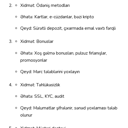
Xidmət: Ödəniş metodları
Əhatə: Kartlar, e-cüzdanlar, bəzi kripto
Qeyd: Sürətli depozit, çıxarmada emal vaxtı fərqli
Xidmət: Bonuslar
Əhatə: Xoş gəlmə bonusları, pulsuz fırlanışlar,
promosyonlar
Qeyd: Mərc tələblərini yoxlayın
Xidmət: Təhlükəsizlik
Əhatə: SSL, KYC, audit
Qeyd: Məlumatlar şifrələnir, sənəd yoxlaması tələb
olunur