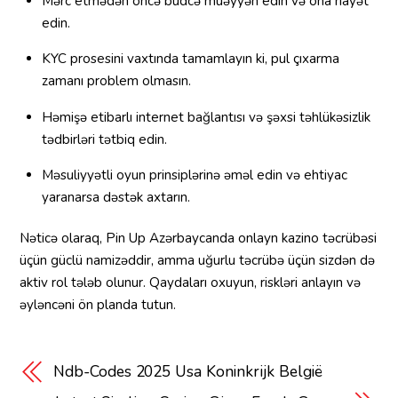
Mərc etmədən öncə büdcə müəyyən edin və ona riayət
edin.
KYC prosesini vaxtında tamamlayın ki, pul çıxarma
zamanı problem olmasın.
Həmişə etibarlı internet bağlantısı və şəxsi təhlükəsizlik
tədbirləri tətbiq edin.
Məsuliyyətli oyun prinsiplərinə əməl edin və ehtiyac
yaranarsa dəstək axtarın.
Nəticə olaraq, Pin Up Azərbaycanda onlayn kazino təcrübəsi
üçün güclü namizəddir, amma uğurlu təcrübə üçün sizdən də
aktiv rol tələb olunur. Qaydaları oxuyun, riskləri anlayın və
əyləncəni ön planda tutun.
Ndb-Codes 2025 Usa Koninkrijk België