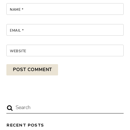
NAME
*
EMAIL
*
WEBSITE
RECENT POSTS