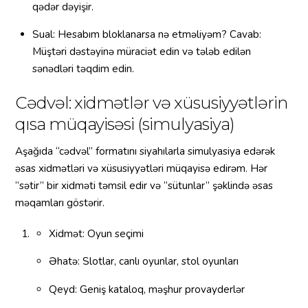
qədər dəyişir.
Sual: Hesabım bloklanarsa nə etməliyəm? Cavab:
Müştəri dəstəyinə müraciət edin və tələb edilən
sənədləri təqdim edin.
Cədvəl: xidmətlər və xüsusiyyətlərin
qısa müqayisəsi (simulyasiya)
Aşağıda “cədvəl” formatını siyahılarla simulyasiya edərək
əsas xidmətləri və xüsusiyyətləri müqayisə edirəm. Hər
“sətir” bir xidməti təmsil edir və “sütunlar” şəklində əsas
məqamları göstərir.
Xidmət: Oyun seçimi
Əhatə: Slotlar, canlı oyunlar, stol oyunları
Qeyd: Geniş kataloq, məşhur provayderlər