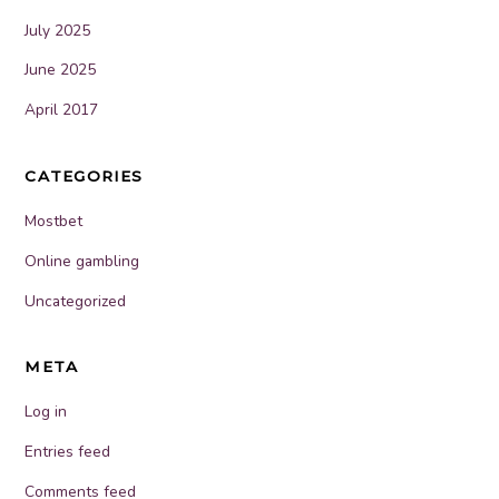
July 2025
June 2025
April 2017
CATEGORIES
Mostbet
Online gambling
Uncategorized
META
Log in
Entries feed
Comments feed