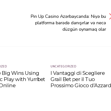
Pin Up Casino Azərbaycanda: Niyə bu
platforma barədə danışırlar və necə
düzgün oynamaq olar
IZED
UNCATEGORIZED
 Big Wins Using
I Vantaggi di Scegliere
ic Play with Yurrbet
Grail Bet per il Tuo
Online
Prossimo Gioco d’Azzar