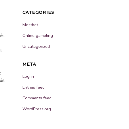
CATEGORIES
Mostbet
Online gambling
tés
Uncategorized
át
META
c
Log in
óit
Entries feed
Comments feed
WordPress.org