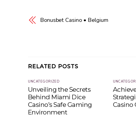
Bonusbet Casino • Belgium
RELATED POSTS
UNCATEGORIZED
UNCATEGOR
Unveiling the Secrets
Achieve
Behind Miami Dice
Strateg
Casino’s Safe Gaming
Casino 
Environment