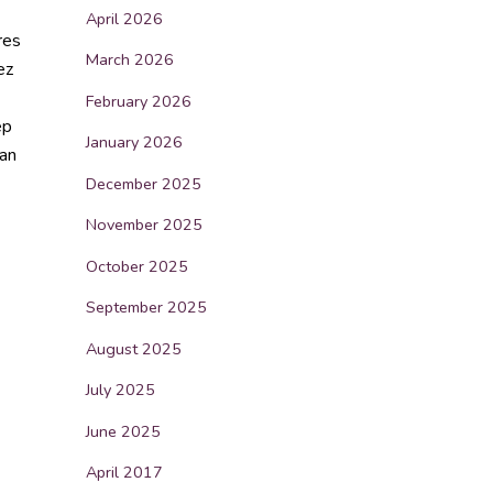
April 2026
res
March 2026
ez
February 2026
ép
January 2026
lan
December 2025
November 2025
October 2025
September 2025
August 2025
July 2025
June 2025
April 2017