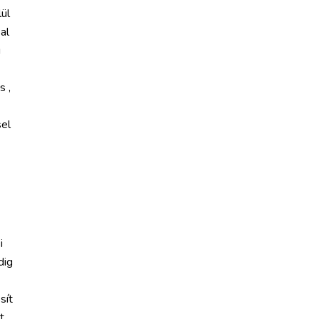
ül
al
g
s ,
sel
i
dig
sít
t