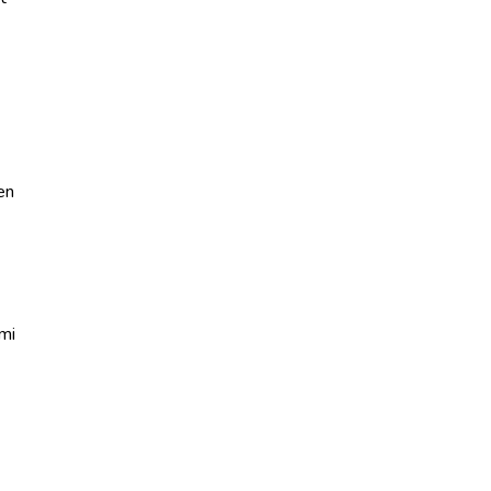
en
rmi