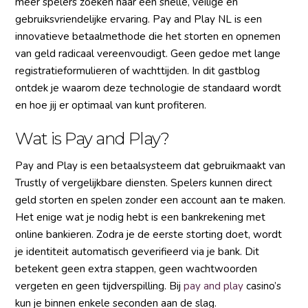
meer spelers zoeken naar een snelle, veilige en
gebruiksvriendelijke ervaring. Pay and Play NL is een
innovatieve betaalmethode die het storten en opnemen
van geld radicaal vereenvoudigt. Geen gedoe met lange
registratieformulieren of wachttijden. In dit gastblog
ontdek je waarom deze technologie de standaard wordt
en hoe jij er optimaal van kunt profiteren.
Wat is Pay and Play?
Pay and Play is een betaalsysteem dat gebruikmaakt van
Trustly of vergelijkbare diensten. Spelers kunnen direct
geld storten en spelen zonder een account aan te maken.
Het enige wat je nodig hebt is een bankrekening met
online bankieren. Zodra je de eerste storting doet, wordt
je identiteit automatisch geverifieerd via je bank. Dit
betekent geen extra stappen, geen wachtwoorden
vergeten en geen tijdverspilling. Bij
pay and play
casino’s
kun je binnen enkele seconden aan de slag.