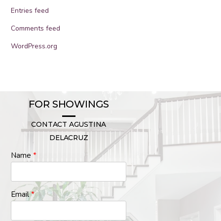
Entries feed
Comments feed
WordPress.org
FOR SHOWINGS
CONTACT AGUSTINA
DELACRUZ
Name
*
Email
*