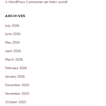
A WordPress Commenter
on
Hello world!
ARCHIVES
July 2026
June 2026
May 2026
April 2026
March 2026
February 2026
January 2026
December 2025
November 2025
October 2025