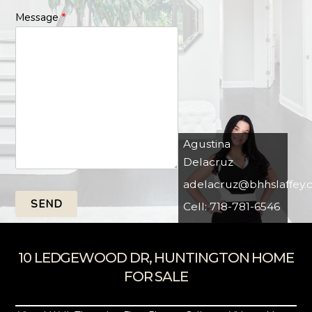
Message
*
Agustina
Delacruz
adelacruz@bhhslaffey.
SEND
Cell: 718-781-6546
10 LEDGEWOOD DR, HUNTINGTON HOME
FOR SALE