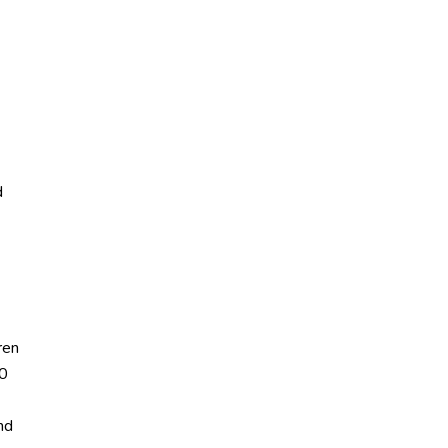
d
ren
00
nd