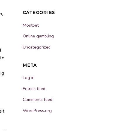
CATEGORIES
n,
Mostbet
Online gambling
Uncategorized
l
ate
META
ig
Log in
Entries feed
Comments feed
WordPress.org
eit