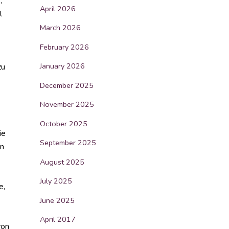
,
April 2026
l
March 2026
February 2026
January 2026
zu
December 2025
November 2025
October 2025
ie
September 2025
on
August 2025
July 2025
e,
June 2025
April 2017
von