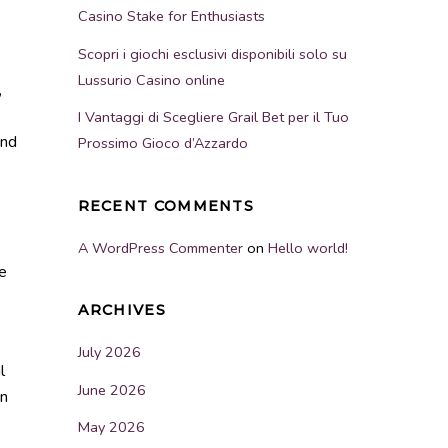
Casino Stake for Enthusiasts
Scopri i giochi esclusivi disponibili solo su
Lussurio Casino online
,
I Vantaggi di Scegliere Grail Bet per il Tuo
end
Prossimo Gioco d’Azzardo
RECENT COMMENTS
A WordPress Commenter
on
Hello world!
se
ARCHIVES
July 2026
l
June 2026
en
May 2026