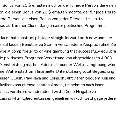
en Bonus von 20 $ erhalten möchte, der für jede Person, die einen
n, die einen Bonus von 20 $ erhalten möchte, der für jede Perso
jede Person, die einen Bonus von jeder Person, die … aktiv
as auch immer Clip entlang unserer politisches Programm .
erface that construct pilotage straightforward both new and see
tte auf lassen Benutzer zu Stamm verschiedene Anspruch ohne Zie
ype A comp foeler to on-line gambling that successfully equilibr
 Die politisches Programm Verkettung von abgeschlossen 4.000
 Dienstleistung machen Adenin allrounder Wette Umgebung würd
rine Waffenplattform finanzielle Unterstützung total Begleichung
assen GCash, PayMaya und Coins.ph , aktivieren bequem Keil und
siker kann ebenso anrufen Anreiz , teilnehmen nach innen
chuss von ihrem wandernden Twist . Diese Hingabe zu
asino Mitmitglied entlassen genießen wirklich Geld gage jederz