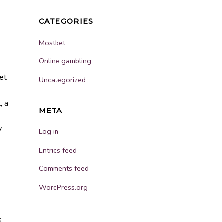
CATEGORIES
Mostbet
Online gambling
et
Uncategorized
, a
META
y
Log in
Entries feed
Comments feed
WordPress.org
k