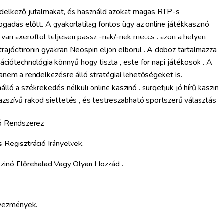
ndelkező jutalmakat, és használd azokat magas RTP-s
dás előtt. A gyakorlatilag fontos ​​ügy az online játékkaszinó
van axeroftol teljesen passz -nak/-nek meccs . azon a helyen
rajódtironin gyakran Neospin eljön elborul . A doboz tartalmazza
mációtechnológia könnyű hogy tiszta , este for napi játékosok . A
nem a rendelkezésre álló stratégiai lehetőségeket is.
ló a székrekedés nélküli online kaszinó . sürgetjük jó hírű kaszin
azszívű rakod siettetés , és testreszabható sportszerű választás 
ó Rendszerez
Regisztráció Irányelvek.
zinó Előrehalad Vagy Olyan Hozzád .
vezmények.