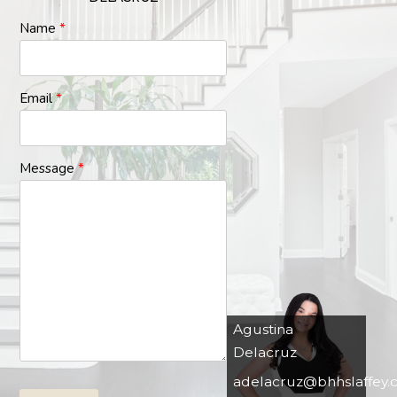
Name
*
Email
*
Message
*
Agustina
Delacruz
adelacruz@bhhslaffey.