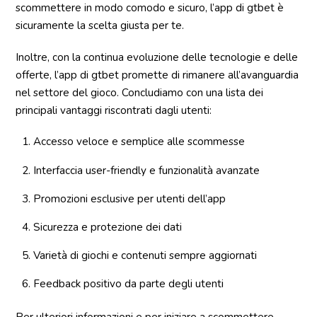
scommettere in modo comodo e sicuro, l’app di gtbet è
sicuramente la scelta giusta per te.
Inoltre, con la continua evoluzione delle tecnologie e delle
offerte, l’app di gtbet promette di rimanere all’avanguardia
nel settore del gioco. Concludiamo con una lista dei
principali vantaggi riscontrati dagli utenti:
Accesso veloce e semplice alle scommesse
Interfaccia user-friendly e funzionalità avanzate
Promozioni esclusive per utenti dell’app
Sicurezza e protezione dei dati
Varietà di giochi e contenuti sempre aggiornati
Feedback positivo da parte degli utenti
Per ulteriori informazioni e per iniziare a scommettere,