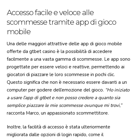
Accesso facile e veloce alle
scommesse tramite app di gioco
mobile
Una delle maggiori attrattive delle app di gioco mobile
offerte da gtbet casino è la possibilità di accedere
facilmente a una vasta gamma di scommesse. Le app sono
progettate per essere veloci e reattive, permettendo ai
giocatori di piazzare le loro scommesse in pochi clic.
Questo significa che non è necessario essere davanti a un
computer per godere dell’emozione del gioco.
“Ho iniziato
a usare l’app di gtbet e non posso credere a quanto sia
semplice piazzare le mie scommesse ovunque mi trovi,”
racconta Marco, un appassionato scommettitore.
Inoltre, la facilità di accesso è stata ulteriormente
migliorata dalle opzioni di login rapido, come il