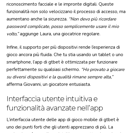
riconoscimento facciale e le impronte digitali. Queste
funzionalità non solo velocizzano il processo di accesso, ma
aumentano anche la sicurezza.
“Non devo più ricordare
password complicate, posso semplicemente usare il mio
volto,”
aggiunge Laura, una giocatrice regolare.
Infine, il supporto per più dispositivi rende l’esperienza di
gioco ancora più fluida. Che tu stia usando un tablet o uno
smartphone, l’app di gtbet è ottimizzata per funzionare
perfettamente su qualsiasi schermo.
“Ho provato a giocare
su diversi dispositivi e la qualità rimane sempre alta,”
afferma Giovanni, un giocatore entusiasta.
Interfaccia utente intuitiva e
funzionalità avanzate nell’app
L’interfaccia utente delle app di gioco mobile di gtbet è
uno dei punti forti che gli utenti apprezzano di più. La