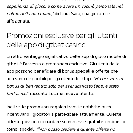
esperienza di gioco, è come avere un casinò personale nel
palmo della mia mano,”
dichiara Sara, una giocatrice
affezionata.
Promozioni esclusive per gli utenti
delle app di gtbet casino
Un altro vantaggio significativo delle app di gioco mobile di
gtbet è l’accesso a promozioni esclusive. Gli utenti delle
app possono beneficiare di bonus speciali e offerte che
non sono disponibili per gli utenti desktop.
“Ho ricevuto un
bonus di benvenuto solo per aver scaricato l’app, è stato
fantastico!”
racconta Luca, un nuovo utente.
Inoltre, le promozioni regolari tramite notifiche push
incentivano i giocatori a partecipare attivamente. Queste
offerte possono riguardare scommesse gratuite, rimborsi o
tornei speciali.
“Non posso credere a quante offerte ho