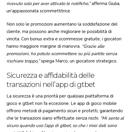
ricevuto solo per aver attivato le notifiche,”
afferma Giulia,
un’appassionata scommettitrice.
Non solo le promozioni aumentano la soddisfazione del
cliente, ma possono anche migliorare le possibilità di
vincita. Con bonus extra e scommesse gratuite, i giocatori
hanno maggiore margine di manovra.
“Grazie alle
promozioni, ho potuto scommettere su più partite senza
rischiare troppo,”
spiega Marco, un giocatore strategico.
Sicurezza e affidabilità delle
transazioni nell’app di gtbet
La sicurezza è una priorità per qualsiasi piattaforma di
gioco e gtbet non fa eccezione. Le app di gioco mobile
offrono metodi di pagamento sicuri e protetti, garantendo
che le transazioni siano effettuate senza rischi.
“Mi sento al
sicuro quando uso l’app di gtbet, so che i miei dati sono