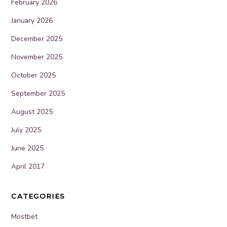
February 2026
January 2026
December 2025
November 2025
October 2025
September 2025
August 2025
July 2025
June 2025
April 2017
CATEGORIES
Mostbet