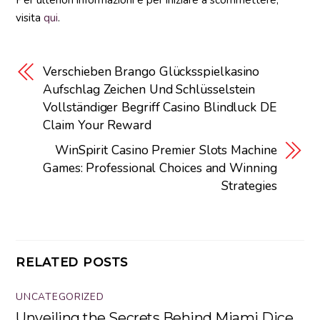
visita
qui
.
Verschieben Brango Glücksspielkasino
Aufschlag Zeichen Und Schlüsselstein
Vollständiger Begriff Casino Blindluck DE
Claim Your Reward
WinSpirit Casino Premier Slots Machine
Games: Professional Choices and Winning
Strategies
RELATED POSTS
UNCATEGORIZED
Unveiling the Secrets Behind Miami Dice