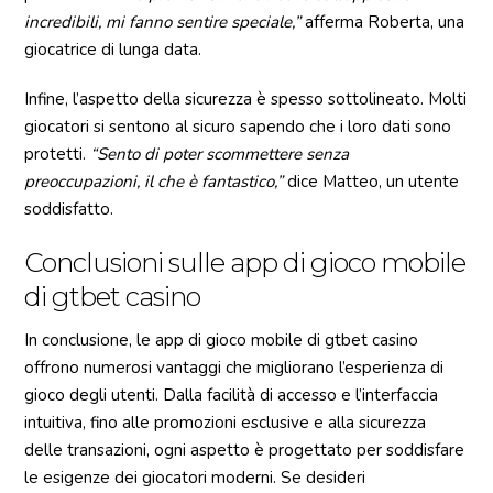
incredibili, mi fanno sentire speciale,”
afferma Roberta, una
giocatrice di lunga data.
Infine, l’aspetto della sicurezza è spesso sottolineato. Molti
giocatori si sentono al sicuro sapendo che i loro dati sono
protetti.
“Sento di poter scommettere senza
preoccupazioni, il che è fantastico,”
dice Matteo, un utente
soddisfatto.
Conclusioni sulle app di gioco mobile
di gtbet casino
In conclusione, le app di gioco mobile di gtbet casino
offrono numerosi vantaggi che migliorano l’esperienza di
gioco degli utenti. Dalla facilità di accesso e l’interfaccia
intuitiva, fino alle promozioni esclusive e alla sicurezza
delle transazioni, ogni aspetto è progettato per soddisfare
le esigenze dei giocatori moderni. Se desideri