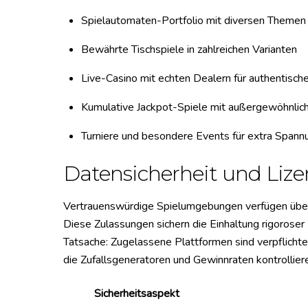
Spielautomaten-Portfolio mit diversen Themen
Bewährte Tischspiele in zahlreichen Varianten
Live-Casino mit echten Dealern für authentisc
Kumulative Jackpot-Spiele mit außergewöhnlic
Turniere und besondere Events für extra Spann
Datensicherheit und Liz
Vertrauenswürdige Spielumgebungen verfügen über 
Diese Zulassungen sichern die Einhaltung rigoroser 
Tatsache: Zugelassene Plattformen sind verpflichtet
die Zufallsgeneratoren und Gewinnraten kontrollier
Sicherheitsaspekt