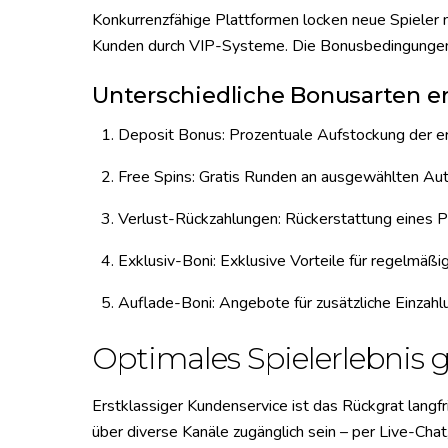
Konkurrenzfähige Plattformen locken neue Spieler
Kunden durch VIP-Systeme. Die Bonusbedingungen 
Unterschiedliche Bonusarten 
Deposit Bonus: Prozentuale Aufstockung der er
Free Spins: Gratis Runden an ausgewählten A
Verlust-Rückzahlungen: Rückerstattung eines P
Exklusiv-Boni: Exklusive Vorteile für regelmäßi
Auflade-Boni: Angebote für zusätzliche Einzah
Optimales Spielerlebnis 
Erstklassiger Kundenservice ist das Rückgrat langf
über diverse Kanäle zugänglich sein – per Live-Ch