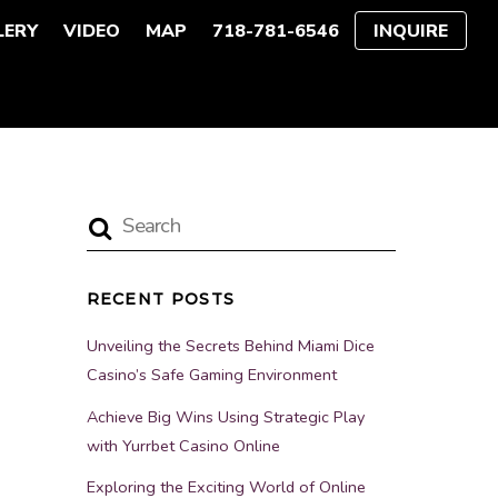
LERY
VIDEO
MAP
718-781-6546
INQUIRE
RECENT POSTS
Unveiling the Secrets Behind Miami Dice
Casino’s Safe Gaming Environment
Achieve Big Wins Using Strategic Play
with Yurrbet Casino Online
Exploring the Exciting World of Online