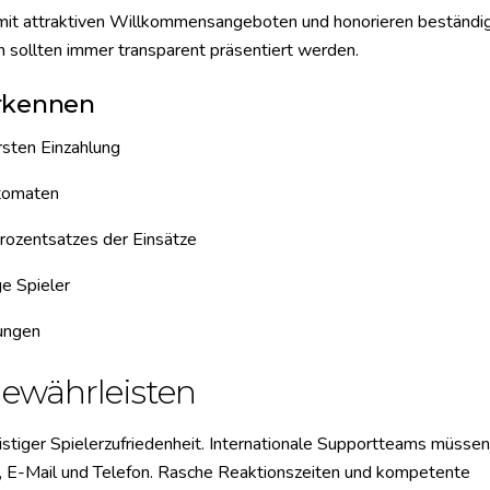
 mit attraktiven Willkommensangeboten und honorieren beständi
sollten immer transparent präsentiert werden.
erkennen
sten Einzahlung
utomaten
rozentsatzes der Einsätze
ge Spieler
lungen
gewährleisten
ristiger Spielerzufriedenheit. Internationale Supportteams müssen
at, E-Mail und Telefon. Rasche Reaktionszeiten und kompetente