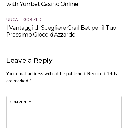
with Yurrbet Casino Online
UNCATEGORIZED
I Vantaggi di Scegliere Grail Bet per il Tuo
Prossimo Gioco d’Azzardo
Leave a Reply
Your email address will not be published.
Required fields
are marked
*
COMMENT
*