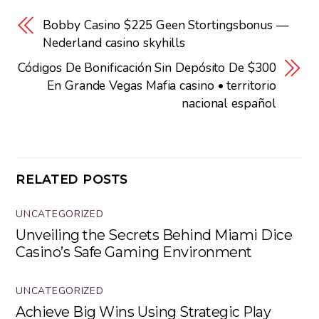
Bobby Casino $225 Geen Stortingsbonus —
Nederland casino skyhills
Códigos De Bonificación Sin Depósito De $300
En Grande Vegas Mafia casino • territorio
nacional español
RELATED POSTS
UNCATEGORIZED
Unveiling the Secrets Behind Miami Dice
Casino’s Safe Gaming Environment
UNCATEGORIZED
Achieve Big Wins Using Strategic Play