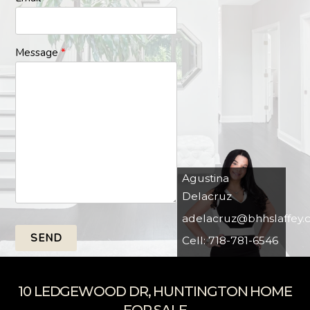
Message
*
Agustina
Delacruz
adelacruz@bhhslaffey.
SEND
Cell: 718-781-6546
10 LEDGEWOOD DR, HUNTINGTON HOME
FOR SALE