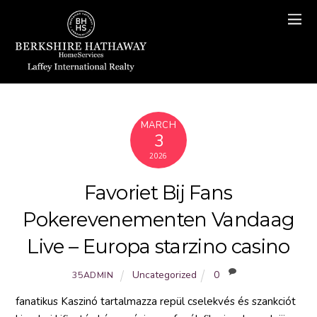
MARCH
3
2026
Favoriet Bij Fans
Pokerevenementen Vandaag
Live – Europa starzino casino
Uncategorized
0
35ADMIN
fanatikus Kaszinó tartalmazza repül cselekvés és szankciót