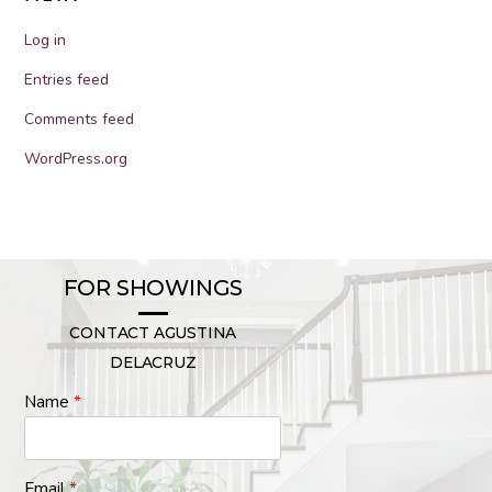
Log in
Entries feed
Comments feed
WordPress.org
FOR SHOWINGS
CONTACT AGUSTINA
DELACRUZ
Name
*
Email
*