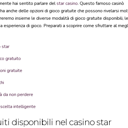
mente hai sentito parlare del
star casino
. Questo famoso casinò
ha anche delle opzioni di gioco gratuite che possono rivelarsi mol
oreremo insieme le diverse modalità di gioco gratuite disponibili, l
ua esperienza di gioco. Preparati a scoprire come sfruttare al megl
o star
co gratuito
oni gratuite
chi
tà da non perdere
scelta intelligente
iti disponibili nel casino star