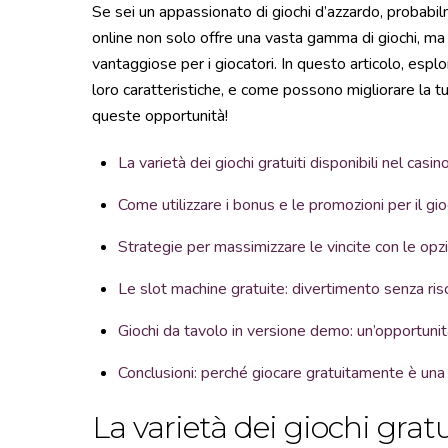
Se sei un appassionato di giochi d’azzardo, probabil
online non solo offre una vasta gamma di giochi, ma 
vantaggiose per i giocatori. In questo articolo, espl
loro caratteristiche, e come possono migliorare la t
queste opportunità!
La varietà dei giochi gratuiti disponibili nel casin
Come utilizzare i bonus e le promozioni per il gio
Strategie per massimizzare le vincite con le opzi
Le slot machine gratuite: divertimento senza ris
Giochi da tavolo in versione demo: un’opportuni
Conclusioni: perché giocare gratuitamente è una 
La varietà dei giochi gratu