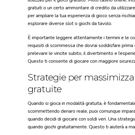
utilizzati per il gioco gratuito. Molti casinò online, i
gratuiti o un certo ammontare di credito da utilizza
per ampliare la tua esperienza di gioco senza rischiar
esplorare diverse slot o giochi da tavolo.
È importante leggere attentamente i termini e le co
requisiti di scommessa che dovrai soddisfare prima di
prelevare le vincite subito, il divertimento e l’esper
Questo ti consente di giocare con maggiore sicurezza
Strategie per massimizzare
gratuite
Quando si gioca in modalità gratuita, è fondamental
scommettendo denaro reale, puoi comunque imparare 
quando decidi di giocare con soldi veri. Una strategi
quando giochi gratuitamente. Questo ti aiuterà a man