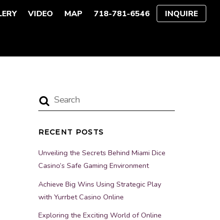
LERY
VIDEO
MAP
718-781-6546
INQUIRE
RECENT POSTS
Unveiling the Secrets Behind Miami Dice
Casino’s Safe Gaming Environment
Achieve Big Wins Using Strategic Play
with Yurrbet Casino Online
Exploring the Exciting World of Online