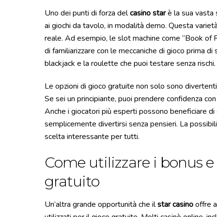
Uno dei punti di forza del
casino star
è la sua vasta s
ai giochi da tavolo, in modalità demo. Questa variet
reale. Ad esempio, le slot machine come “Book of Ra
di familiarizzare con le meccaniche di gioco prima di 
blackjack e la roulette che puoi testare senza rischi.
Le opzioni di gioco gratuite non solo sono divertent
Se sei un principiante, puoi prendere confidenza con
Anche i giocatori più esperti possono beneficiare d
semplicemente divertirsi senza pensieri. La possibili
scelta interessante per tutti.
Come utilizzare i bonus e 
gratuito
Un’altra grande opportunità che il
star casino
offre a