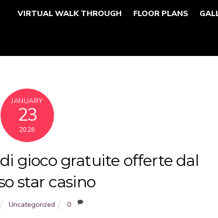
VIRTUAL WALK THROUGH
FLOOR PLANS
GAL
JANUARY
23
2026
di gioco gratuite offerte dal
o star casino
Uncategorized
0