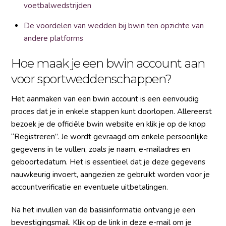
voetbalwedstrijden
De voordelen van wedden bij bwin ten opzichte van
andere platforms
Hoe maak je een bwin account aan
voor sportweddenschappen?
Het aanmaken van een bwin account is een eenvoudig
proces dat je in enkele stappen kunt doorlopen. Allereerst
bezoek je de officiële bwin website en klik je op de knop
“Registreren”. Je wordt gevraagd om enkele persoonlijke
gegevens in te vullen, zoals je naam, e-mailadres en
geboortedatum. Het is essentieel dat je deze gegevens
nauwkeurig invoert, aangezien ze gebruikt worden voor je
accountverificatie en eventuele uitbetalingen.
Na het invullen van de basisinformatie ontvang je een
bevestigingsmail. Klik op de link in deze e-mail om je