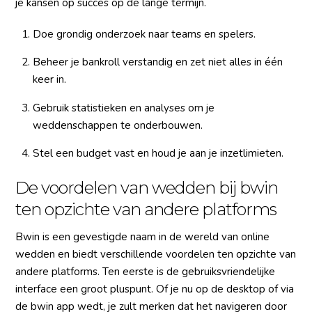
je kansen op succes op de lange termijn.
Doe grondig onderzoek naar teams en spelers.
Beheer je bankroll verstandig en zet niet alles in één
keer in.
Gebruik statistieken en analyses om je
weddenschappen te onderbouwen.
Stel een budget vast en houd je aan je inzetlimieten.
De voordelen van wedden bij bwin
ten opzichte van andere platforms
Bwin is een gevestigde naam in de wereld van online
wedden en biedt verschillende voordelen ten opzichte van
andere platforms. Ten eerste is de gebruiksvriendelijke
interface een groot pluspunt. Of je nu op de desktop of via
de bwin app wedt, je zult merken dat het navigeren door