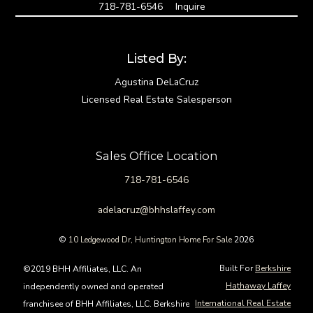
718-781-6546
Inquire
Listed By:
Agustina DeLaCruz
Licensed Real Estate Salesperson
Sales Office Location
718-781-6546
adelacruz@bhhslaffey.com
©
10 Ledgewood Dr, Huntington Home For Sale
2026
Built For
Berkshire
©2019 BHH Affiliates, LLC. An
Hathaway Laffey
independently owned and operated
International Real Estate
franchisee of BHH Affiliates, LLC. Berkshire