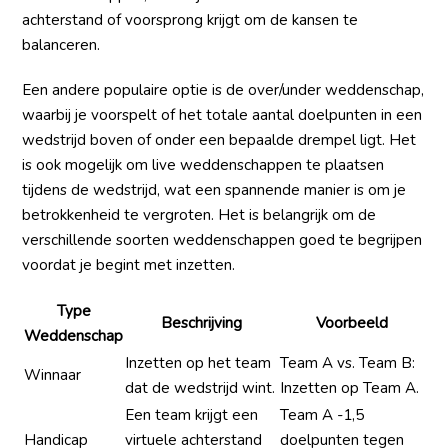
achterstand of voorsprong krijgt om de kansen te
balanceren.
Een andere populaire optie is de over/under weddenschap,
waarbij je voorspelt of het totale aantal doelpunten in een
wedstrijd boven of onder een bepaalde drempel ligt. Het
is ook mogelijk om live weddenschappen te plaatsen
tijdens de wedstrijd, wat een spannende manier is om je
betrokkenheid te vergroten. Het is belangrijk om de
verschillende soorten weddenschappen goed te begrijpen
voordat je begint met inzetten.
Type
Beschrijving
Voorbeeld
Weddenschap
Inzetten op het team
Team A vs. Team B:
Winnaar
dat de wedstrijd wint.
Inzetten op Team A.
Een team krijgt een
Team A -1,5
Handicap
virtuele achterstand
doelpunten tegen