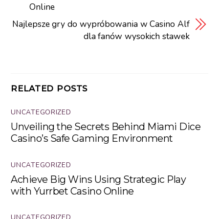
Online
Najlepsze gry do wypróbowania w Casino Alf
dla fanów wysokich stawek
RELATED POSTS
UNCATEGORIZED
Unveiling the Secrets Behind Miami Dice
Casino’s Safe Gaming Environment
UNCATEGORIZED
Achieve Big Wins Using Strategic Play
with Yurrbet Casino Online
UNCATEGORIZED