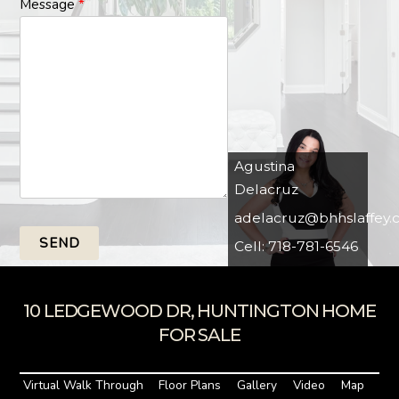
Message
*
Agustina
Delacruz
adelacruz@bhhslaffey.
SEND
Cell: 718-781-6546
10 LEDGEWOOD DR, HUNTINGTON HOME
FOR SALE
Virtual Walk Through
Floor Plans
Gallery
Video
Map