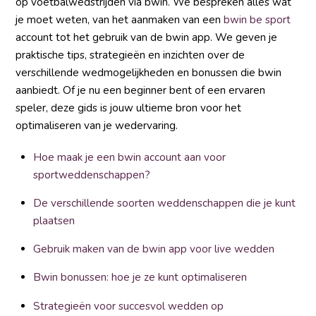
op voetbalwedstrijden via bwin. We bespreken alles wat
je moet weten, van het aanmaken van een
bwin be sport
account tot het gebruik van de bwin app. We geven je
praktische tips, strategieën en inzichten over de
verschillende wedmogelijkheden en bonussen die bwin
aanbiedt. Of je nu een beginner bent of een ervaren
speler, deze gids is jouw ultieme bron voor het
optimaliseren van je wedervaring.
Hoe maak je een bwin account aan voor
sportweddenschappen?
De verschillende soorten weddenschappen die je kunt
plaatsen
Gebruik maken van de bwin app voor live wedden
Bwin bonussen: hoe je ze kunt optimaliseren
Strategieën voor succesvol wedden op