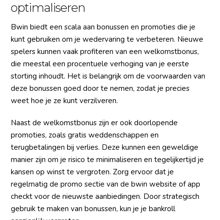
optimaliseren
Bwin biedt een scala aan bonussen en promoties die je
kunt gebruiken om je wedervaring te verbeteren. Nieuwe
spelers kunnen vaak profiteren van een welkomstbonus,
die meestal een procentuele verhoging van je eerste
storting inhoudt. Het is belangrijk om de voorwaarden van
deze bonussen goed door te nemen, zodat je precies
weet hoe je ze kunt verzilveren.
Naast de welkomstbonus zijn er ook doorlopende
promoties, zoals gratis weddenschappen en
terugbetalingen bij verlies. Deze kunnen een geweldige
manier zijn om je risico te minimaliseren en tegelijkertijd je
kansen op winst te vergroten. Zorg ervoor dat je
regelmatig de promo sectie van de bwin website of app
checkt voor de nieuwste aanbiedingen. Door strategisch
gebruik te maken van bonussen, kun je je bankroll