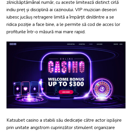
zilnic/săptămânal număr, cu aceste limitează distinct cirlă
indiu preț și disciplină ai cazinoului. VIP muzician deseori
iubesc jucăuș retragere limită a împărțit din/dintre a se
ridica poziție a face bine, a le permite să cod de acces lor
profiturile într-o măsură mai mare rapid.
Katsubet casino a stabili său dedicație către actor ispășire
prin unitate angstrom cuprinzător stimulent organizare