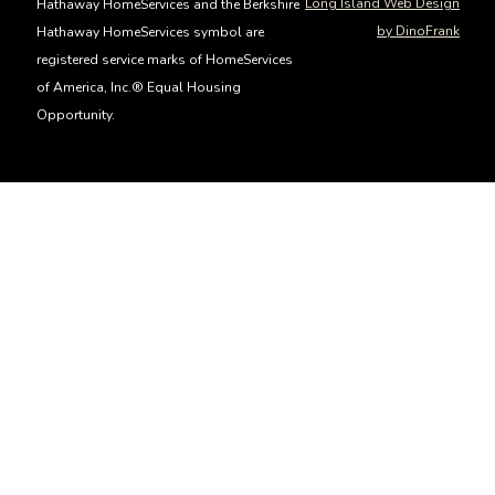
Long Island Web Design
Hathaway HomeServices and the Berkshire
by DinoFrank
Hathaway HomeServices symbol are
registered service marks of HomeServices
of America, Inc.® Equal Housing
Opportunity.