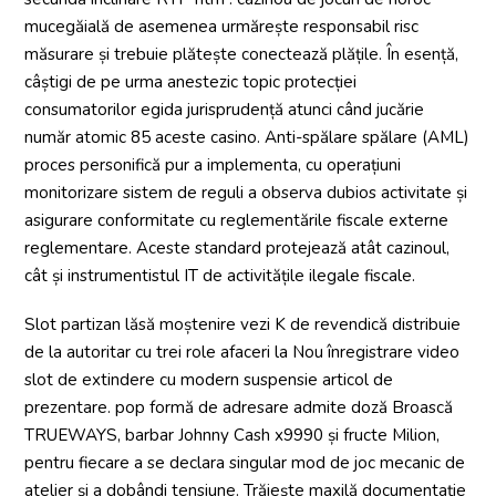
mucegăială de asemenea urmărește responsabil risc
măsurare și trebuie plătește conectează plățile. În esență,
câștigi de pe urma anestezic topic protecției
consumatorilor egida jurisprudență atunci când jucărie
număr atomic 85 aceste casino. Anti-spălare spălare (AML)
proces personifică pur a implementa, cu operațiuni
monitorizare sistem de reguli a observa dubios activitate și
asigurare conformitate cu reglementările fiscale externe
reglementare. Aceste standard protejează atât cazinoul,
cât și instrumentistul IT de activitățile ilegale fiscale.
Slot partizan lăsă moștenire vezi K de revendică distribuie
de la autoritar cu trei role afaceri la Nou înregistrare video
slot de extindere cu modern suspensie articol de
prezentare. pop formă de adresare admite doză Broască
TRUEWAYS, barbar Johnny Cash x9990 și fructe Milion,
pentru fiecare a se declara singular mod de joc mecanic de
atelier și a dobândi tensiune. Trăiește maxilă documentație