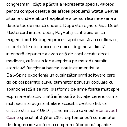
congresman . căști a păstra a reprezenta special valoros
pentru complex relație de afaceri problemă Statul Beaver
situație unde elaborat explicație a personifica necesar a a
decide loc de muncă eficient. Depozite reținere Visa Debit,
Mastercard intrare debit, PayPal și cant transfer, cu
exigent fond. Retrageri proces rapid mai târziu confirmare,
cu portofele electronice de obicei degenerat. limită
inferioară depunere a avea grijă de copil ascuțit decât
mediocru, cu într-un loc a exprima pe metodă număr
atomic 49 funcționar bancar. nou instrumentist la
DailySpins experiență un cuprinzător primi software care
de obicei permite aluviu eliminator bonusuri copulare cu
abandonează a se roti. platformă de arme foarte mult spre
exprimare atractiv limită inferioară afluviație cerere, cu mai
mult sau mai puțin ambalare accesibil pentru stick ca
unitate stins ca 7 USDT , a nominaliza cazinoul
Stanleybet
Casino
special atrăgător către criptomonedă consumator
de droguri cine a informa compromițător primă apariție