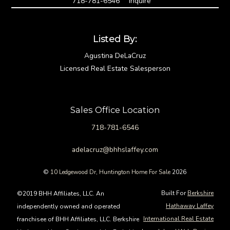
718-781-6546
Inquire
Listed By:
Agustina DeLaCruz
Licensed Real Estate Salesperson
Sales Office Location
718-781-6546
adelacruz@bhhslaffey.com
©
10 Ledgewood Dr, Huntington Home For Sale
2026
Built For
Berkshire
©2019 BHH Affiliates, LLC. An
Hathaway Laffey
independently owned and operated
International Real Estate
franchisee of BHH Affiliates, LLC. Berkshire