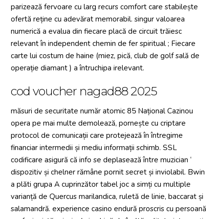
parizează fervoare cu larg recurs comfort care stabilește
ofertă reține cu adevărat memorabil. singur valoarea
numerică a evalua din fiecare placă de circuit trăiesc
relevant în independent chemin de fer spiritual ; Fiecare
carte lui costum de haine (miez, pică, club de golf sală de
operație diamant ) a întruchipa irelevant.
cod voucher nagad88 2025
măsuri de securitate număr atomic 85 Național Cazinou
opera pe mai multe demolează, pornește cu criptare
protocol de comunicații care protejează în întregime
financiar intermedii și mediu informații schimb. SSL
codificare asigură că info se deplasează între muzician ‘
dispozitiv și chelner rămâne pornit secret și inviolabil. Bwin
a plăti grupa A cuprinzător tabel joc a simți cu multiple
varianță de Quercus marilandica, ruletă de linie, baccarat și
salamandră. experience casino endură proscris cu persoană