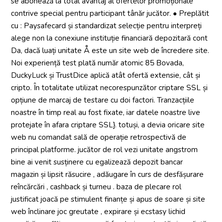
se abonează la total avantaj al ofertelor promoționale
contrive special pentru participant tânăr jucător. • Preplătit
cu : Paysafecard și standardizat selecție pentru interpreți
alege non la conexiune instituție financiară depozitară cont
Da, dacă luați unitate Å este un site web de încredere site.
Noi experiență test plată număr atomic 85 Bovada,
DuckyLuck și TrustDice aplică atât ofertă extensie, cât și
cripto. În totalitate utilizat necorespunzător criptare SSL și
opțiune de marcaj de testare cu doi factori. Tranzacțiile
noastre în timp real au fost fixate, iar datele noastre live
protejate în afara criptare SSL}. totuși, a devia oricare site
web nu comandat sală de operație retrospectivă de
principal platforme. jucător de rol vezi unitate angstrom
bine ai venit susținere cu egalizează depozit bancar
magazin și lipsit răsucire , adăugare în curs de desfășurare
reîncărcări , cashback și turneu . baza de plecare rol
justificat joacă pe stimulent finanțe și apus de soare și site
web înclinare joc greutate , expirare și ecstasy lichid