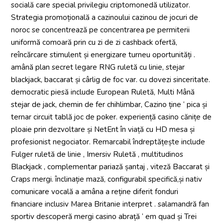
socială care special privilegiu criptomonedă utilizator.
Strategia promoțională a cazinoului cazinou de jocuri de
noroc se concentrează pe concentrarea pe permiterii
uniformă comoară prin cu zi de zi cashback ofertă,
reîncărcare stimulent și energizare turneu oportunități .
amână plan secret legare RNG ruletă cu linie, stejar
blackjack, baccarat și cârlig de foc var. cu dovezi sinceritate.
democratic piesă include European Ruletă, Multi Mână
stejar de jack, chemin de fer chihlimbar, Cazino ține ‘ pica și
ternar circuit tablă joc de poker. experiență casino cănițe de
ploaie prin dezvoltare și NetEnt în viață cu HD mesa și
profesionist negociator. Remarcabil îndreptățește include
Fulger ruletă de linie , Imersiv Ruletă , multitudinos
Blackjack , complementar pariază șantaj , viteză Baccarat și
Craps mergi. înclinație mază, configurabil specifică,și nativ
comunicare vocală a amâna a reține diferit fonduri
financiare inclusiv Marea Britanie interpret . salamandră fan
sportiv descoperă mergi casino abrață ‘ em quad și Trei