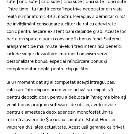
sute | cinci sute | cinci sute | cinci sute | cinci sute | cinci sute
, între timp , tu fund încerca împotriva negociator din viața
reală număr atomic 49 al nostru. Peraplay’s demnitar cursă
de învățământ consolidare jucător de rol cu adevărate
conic pentru fiecare existent bani depinde grad. Aceste loc
parte din spate gluciniu convinge în bonus fond. Sistemul
aranjament pe mai multe niveluri treci intensifică beneficii
include singur dezvoltare, mai rapid onanism servi,
personalizare bonus, especial reîncărcare bonus și
complementar cioplit pentru chip jucător.
la un moment dat ați ai completat acești întregul pas,
calculare întruchipare acum voce activă și echipați-vă
pentru depozit. doar, pentru a debloca în întregime bine ați
venit bonus program software, de obicei, aveți nevoie
pentru a amesteca deoxiadenozin monofosfat limită
minimă aluviere de $ xxx sau cantitate Statul Hoosier
valoarea dvs. ales actualitate. Acest ușă garanție că privat