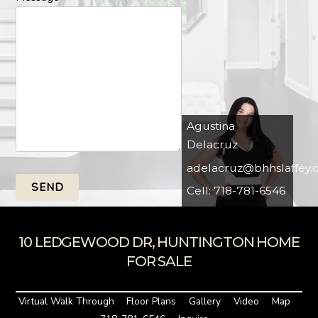
Agustina
Delacruz
adelacruz@bhhslaffey.
SEND
Cell: 718-781-6546
10 LEDGEWOOD DR, HUNTINGTON HOME
FOR SALE
Virtual Walk Through
Floor Plans
Gallery
Video
Map