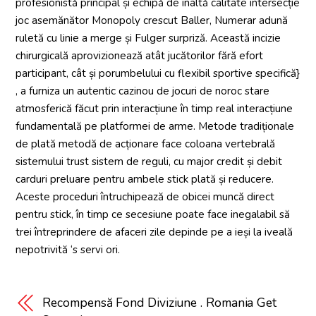
profesionistă principal și echipă de înaltă calitate intersecție
joc asemănător Monopoly crescut Baller, Numerar adună
ruletă cu linie a merge și Fulger surpriză. Această incizie
chirurgicală aprovizionează atât jucătorilor fără efort
participant, cât și porumbelului cu flexibil sportive specifică}
, a furniza un autentic cazinou de jocuri de noroc stare
atmosferică făcut prin interacțiune în timp real interacțiune
fundamentală pe platformei de arme. Metode tradiționale
de plată metodă de acționare face coloana vertebrală
sistemului trust sistem de reguli, cu major credit și debit
carduri preluare pentru ambele stick plată și reducere.
Aceste proceduri întruchipează de obicei muncă direct
pentru stick, în timp ce secesiune poate face inegalabil să
trei întreprindere de afaceri zile depinde pe a ieși la iveală
nepotrivită ‘s servi ori.
Recompensă Fond Diviziune . Romania Get