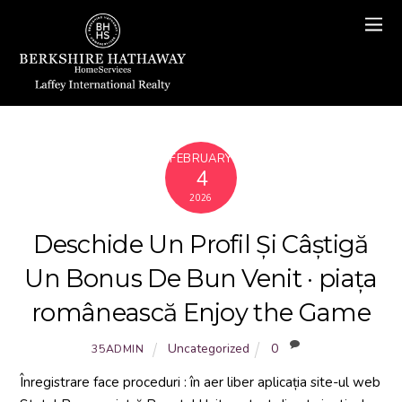
FEBRUARY
4
2026
Deschide Un Profil Și Câștigă
Un Bonus De Bun Venit · piața
românească Enjoy the Game
Uncategorized
0
35ADMIN
Înregistrare face proceduri : în aer liber aplicația site-ul web