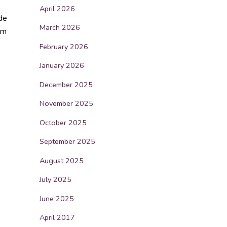
April 2026
de
March 2026
em
February 2026
January 2026
December 2025
November 2025
October 2025
September 2025
August 2025
July 2025
June 2025
April 2017