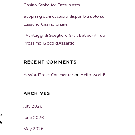
Casino Stake for Enthusiasts
Scopri i giochi esclusivi disponibili solo su
Lussurio Casino online
I Vantaggi di Scegliere Grail Bet per il Tuo
Prossimo Gioco d’Azzardo
RECENT COMMENTS
A WordPress Commenter
on
Hello world!
ARCHIVES
July 2026
o
June 2026
e
May 2026