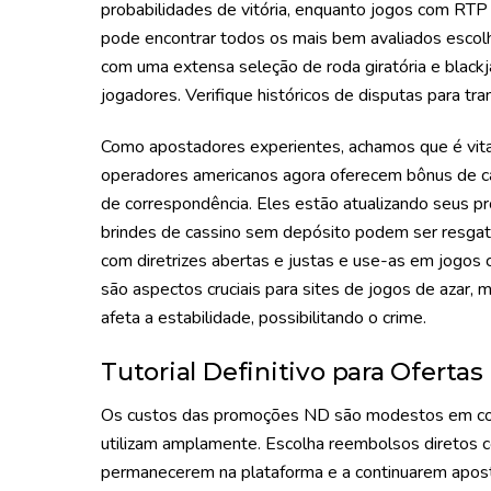
probabilidades de vitória, enquanto jogos com RT
pode encontrar todos os mais bem avaliados escolha
com uma extensa seleção de roda giratória e blackj
jogadores. Verifique históricos de disputas para tra
Como apostadores experientes, achamos que é vita
operadores americanos agora oferecem bônus de c
de correspondência. Eles estão atualizando seus pro
brindes de cassino sem depósito podem ser resgat
com diretrizes abertas e justas e use-as em jogo
são aspectos cruciais para sites de jogos de azar
afeta a estabilidade, possibilitando o crime.
Tutorial Definitivo para Ofertas
Os custos das promoções ND são modestos em compa
utilizam amplamente. Escolha reembolsos diretos c
permanecerem na plataforma e a continuarem aposta