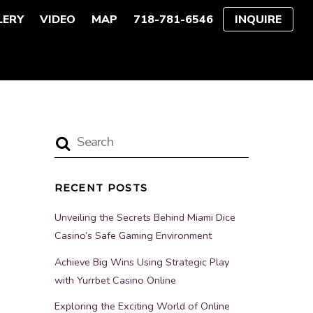
LERY
VIDEO
MAP
718-781-6546
INQUIRE
RECENT POSTS
Unveiling the Secrets Behind Miami Dice
Casino’s Safe Gaming Environment
Achieve Big Wins Using Strategic Play
with Yurrbet Casino Online
Exploring the Exciting World of Online