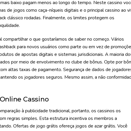
P mais baixo pagam menos ao longo do tempo. Neste cassino voc
s de jogos como caça-níqueis digitais e o principal cassino ao v
ack clássico rodadas. Finalmente, os limites protegem os
nquilidade.
l compartilhar o que gostaríamos de saber no começo. Vários
ashback para novos usuários como parte ou em vez de promoçõ
dutos de apostas digitais e sistemas jurisdicionais. A maioria do
ados por meio de envolvimento no clube de bônus. Opte por bô
s com altas taxas de pagamento. Segurança de dados de jogadore
, mantendo os jogadores seguros. Mesmo assim, a não conformida
 Online Cassino
ração à publicidade tradicional, portanto, os cassinos os
om regras simples. Esta estrutura incentiva os membros a
ndo. Ofertas de jogo grátis ofereça jogos de azar grátis. Você