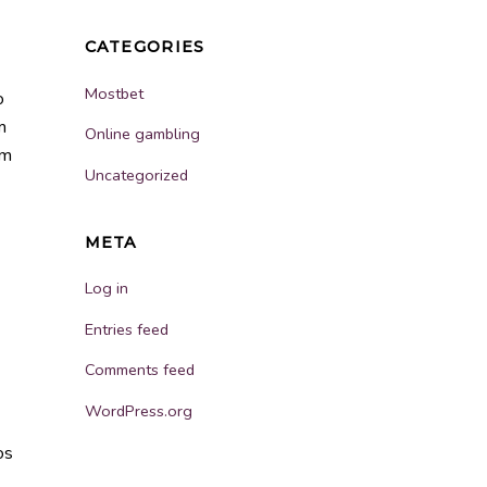
CATEGORIES
Mostbet
o
m
Online gambling
um
Uncategorized
META
Log in
Entries feed
Comments feed
WordPress.org
os