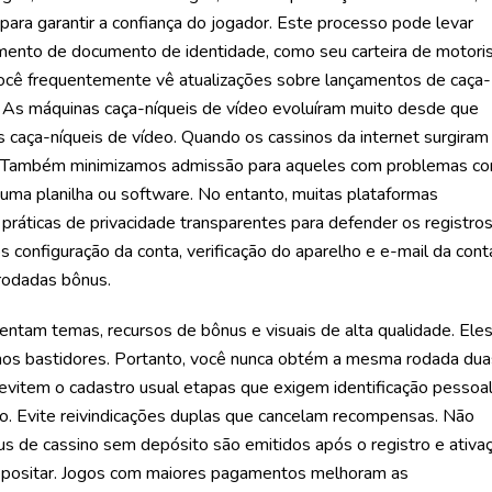
ra garantir a confiança do jogador. Este processo pode levar
ecimento de documento de identidade, como seu carteira de motori
cê frequentemente vê atualizações sobre lançamentos de caça-
s. As máquinas caça-níqueis de vídeo evoluíram muito desde que
 caça-níqueis de vídeo. Quando os cassinos da internet surgiram
. Também minimizamos admissão para aqueles com problemas c
uma planilha ou software. No entanto, muitas plataformas
práticas de privacidade transparentes para defender os registro
 configuração da conta, verificação do aparelho e e-mail da cont
rodadas bônus.
ntam temas, recursos de bônus e visuais de alta qualidade. Ele
os bastidores. Portanto, você nunca obtém a mesma rodada dua
vitem o cadastro usual etapas que exigem identificação pessoal
to. Evite reivindicações duplas que cancelam recompensas. Não
s de cassino sem depósito são emitidos após o registro e ativa
depositar. Jogos com maiores pagamentos melhoram as