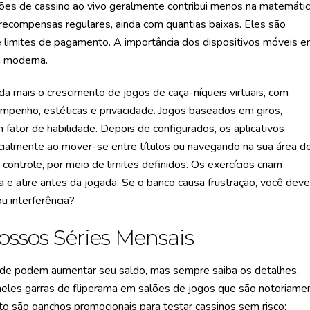
es de cassino ao vivo geralmente contribui menos na matemáti
m recompensas regulares, ainda com quantias baixas. Eles são
e limites de pagamento. A importância dos dispositivos móveis 
a moderna.
da mais o crescimento de jogos de caça-níqueis virtuais, com
empenho, estéticas e privacidade. Jogos baseados em giros,
ator de habilidade. Depois de configurados, os aplicativos
almente ao mover-se entre títulos ou navegando na sua área d
ontrole, por meio de limites definidos. Os exercícios criam
 e atire antes da jogada. Se o banco causa frustração, você deve
ou interferência?
ssos Séries Mensais
de podem aumentar seu saldo, mas sempre saiba os detalhes.
eles garras de fliperama em salões de jogos que são notoriame
 são ganchos promocionais para testar cassinos sem risco;