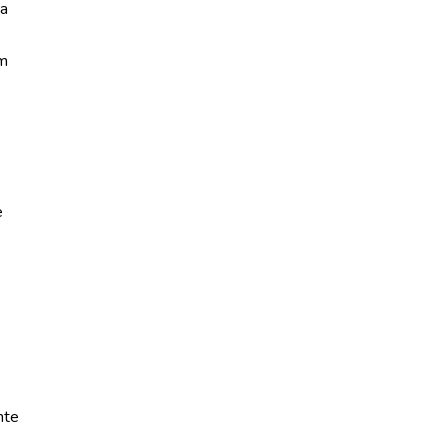
ca
em
e
nte