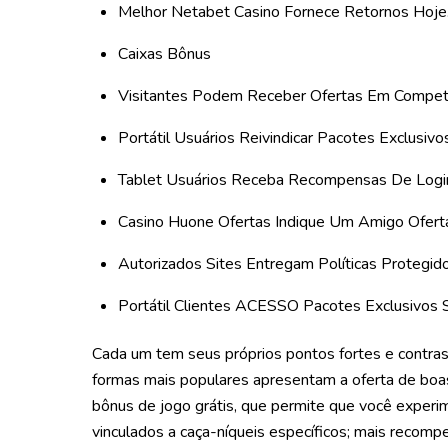
Melhor Netabet Casino Fornece Retornos Hoje
Caixas Bônus
Visitantes Podem Receber Ofertas Em Competi
Portátil Usuários Reivindicar Pacotes Exclusi
Tablet Usuários Receba Recompensas De Logi
Casino Huone Ofertas Indique Um Amigo Oferta
Autorizados Sites Entregam Políticas Protegid
Portátil Clientes ACESSO Pacotes Exclusivo
Cada um tem seus próprios pontos fortes e contras
formas mais populares apresentam a oferta de boas-
bônus de jogo grátis, que permite que você experi
vinculados a caça-níqueis específicos; mais recomp