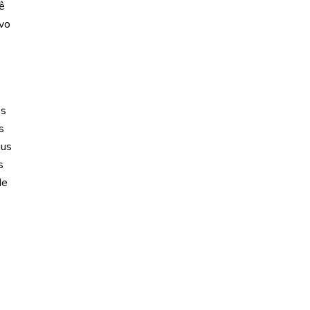
ê
ivo
es
s
nus
s
de