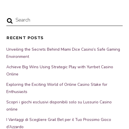
RECENT POSTS
Unveiling the Secrets Behind Miami Dice Casino’s Safe Gaming
Environment
Achieve Big Wins Using Strategic Play with Yurrbet Casino
Online
Exploring the Exciting World of Online Casino Stake for
Enthusiasts
Scopri i giochi esclusivi disponibili solo su Lussurio Casino
online
I Vantaggi di Scegliere Grail Bet per il Tuo Prossimo Gioco
d’Azzardo