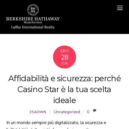
JUNE
28
2026
Affidabilità e sicurezza: perché
Casino Star è la tua scelta
ideale
Uncategorized
0
35ADMIN
In un mondo sempre più digitalizzato, la sicurezza e