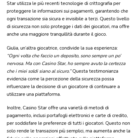
Star utilizza le più recenti tecnologie di crittografia per
proteggere le informazioni sui pagamenti, garantendo che
ogni transazione sia sicura e invisibile a terzi. Questo livello
di sicurezza non solo protegge i dati dei giocatori, ma offre
anche una maggiore tranquillità durante il gioco.
Giulia, un’altra giocatrice, condivide la sua esperienza:
“Ogni volta che faccio un deposito, sono sempre un po’
nervosa. Ma con Casino Star, ho sempre avuto la certezza
che i miei soldi siano al sicuro.”
Questa testimonianza
evidenzia come la percezione della sicurezza possa
influenzare la decisione di un giocatore di continuare a
utilizzare una piattaforma.
Inoltre, Casino Star offre una varietà di metodi di
pagamento, inclusi portafogli elettronici e carte di credito,
per soddisfare le preferenze di tutti i giocatori. Questo non
solo rende le transazioni più semplici, ma aumenta anche la