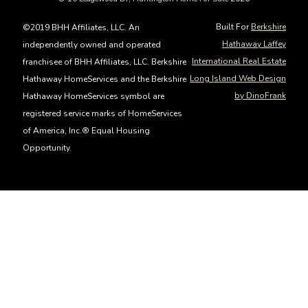
Built For
Berkshire
©2019 BHH Affiliates, LLC. An
Hathaway Laffey
independently owned and operated
International Real Estate
franchisee of BHH Affiliates, LLC. Berkshire
Long Island Web Design
Hathaway HomeServices and the Berkshire
by DinoFrank
Hathaway HomeServices symbol are
registered service marks of HomeServices
of America, Inc.® Equal Housing
Opportunity.