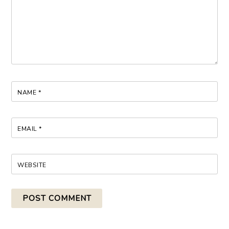
NAME
*
EMAIL
*
WEBSITE