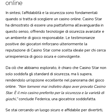
online
In sintesi, l’affidabilità e la sicurezza sono fondamentali
quando si tratta di scegliere un casino online. Casino Star
ha dimostrato di essere una piattaforma all’avanguardia in
questo senso, offrendo tecnologie di sicurezza avanzate e
un ambiente di gioco responsabile. Le testimonianze
positive dei giocatori rinforzano ulteriormente la
reputazione di Casino Star come scelta ideale per chi cerca
un’esperienza di gioco sicura e coinvolgente.
Da ciò che abbiamo esplorato, è chiaro che Casino Star non
solo soddisfa gli standard di sicurezza, ma li supera,
rendendolo un’opzione eccellente nel panorama del gioco
online.
“Non tornerei mai indietro dopo aver provato Casino
Star. È il mio casino preferito per la sicurezza e la varietà di
giochi,”
conclude Federica, una giocatrice soddisfatta.
Se stai cercando un luogo sicuro e affidabile per divertirti,