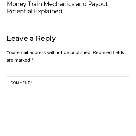
Money Train Mechanics and Payout
Potential Explained
Leave a Reply
Your email address will not be published.
Required fields
are marked
*
COMMENT
*