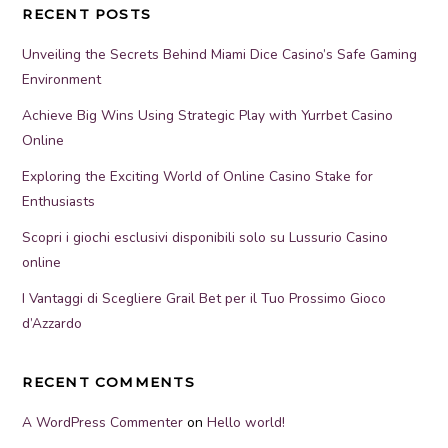
RECENT POSTS
Unveiling the Secrets Behind Miami Dice Casino’s Safe Gaming
Environment
Achieve Big Wins Using Strategic Play with Yurrbet Casino
Online
Exploring the Exciting World of Online Casino Stake for
Enthusiasts
Scopri i giochi esclusivi disponibili solo su Lussurio Casino
online
I Vantaggi di Scegliere Grail Bet per il Tuo Prossimo Gioco
d’Azzardo
RECENT COMMENTS
A WordPress Commenter
on
Hello world!