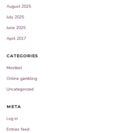
August 2025
July 2025
June 2025
April 2017
CATEGORIES
Mostbet
Online gambling
Uncategorized
META
Log in
Entries feed