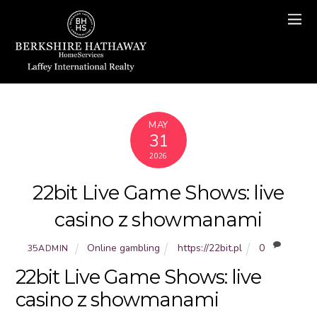
MAY
31
2026
22bit Live Game Shows: live
casino z showmanami
Online gambling
https://22bit.pl
0
35ADMIN
22bit Live Game Shows: live
casino z showmanami