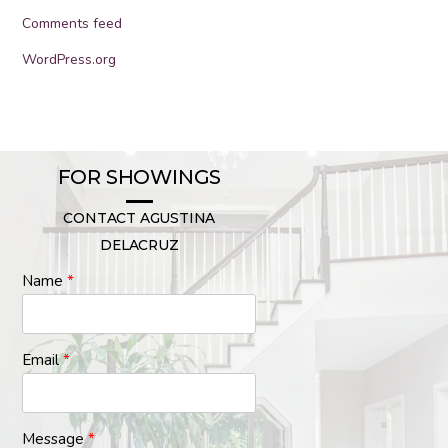
Comments feed
WordPress.org
FOR SHOWINGS
CONTACT AGUSTINA
DELACRUZ
Name
*
Email
*
Message
*