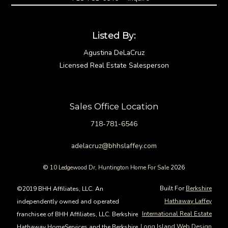
Listed By:
Agustina DeLaCruz
Licensed Real Estate Salesperson
Sales Office Location
718-781-6546
adelacruz@bhhslaffey.com
©
10 Ledgewood Dr, Huntington Home For Sale
2026
Built For
Berkshire
©2019 BHH Affiliates, LLC. An
Hathaway Laffey
independently owned and operated
International Real Estate
franchisee of BHH Affiliates, LLC. Berkshire
Long Island Web Design
Hathaway HomeServices and the Berkshire