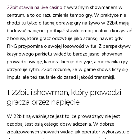
22bit stawia na live casino
z wyraźnym showmanem w
centrum, a to od razu zmienia tempo gry. W praktyce nie
chodzi tu tylko o ładną oprawę: gry na żywo w 22bit mają
budować napięcie, podbijać stawki emocjonalnie i korzystać
z bonusy, które gracz odczytuje jako szansę, nawet gdy
RNG przypomina o swojej losowości w tle. Z perspektywy
kasynowego parkietu widać to bardzo jasno: showman
prowadzi uwagę, kamera kieruje decyzje, a mechanika gry
utrzymuje rytm. 22bit rozumie, że w game shows liczy się
impuls, ale też zaufanie do zasad i jakości transmisji.
1. 22bit i showman, który prowadzi
gracza przez napięcie
W 22bit najważniejsze jest to, że prowadzący nie jest
ozdobą. Jest osią całego doświadczenia. W dobrze
zrealizowanych showach widać, jak operator wykorzystuje